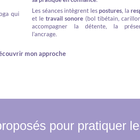
Les séances intègrent les
postures
, la
res
oga qui
et le
travail sonore
(bol tibétain, carillo
accompagner la détente, la prése
l’ancrage.
couvrir mon approche
roposés pour pratiquer l