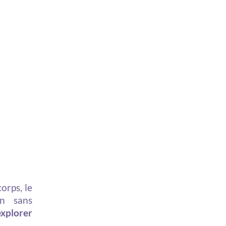
orps, le
on sans
explorer