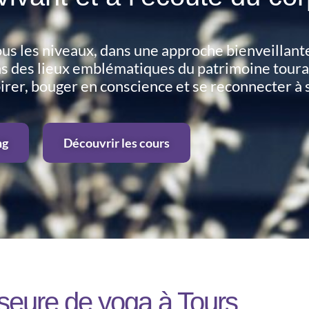
us les niveaux, dans une approche bienveillant
ns des lieux emblématiques du patrimoine tour
irer, bouger en conscience et se reconnecter à s
ng
Découvrir les cours
seure de yoga à Tours