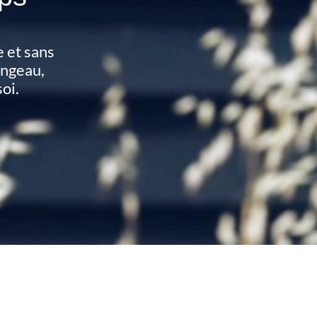
e et sans
angeau,
oi.