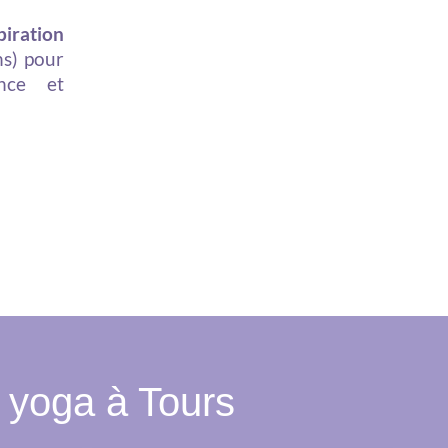
piration
ns) pour
nce et
e yoga à Tours