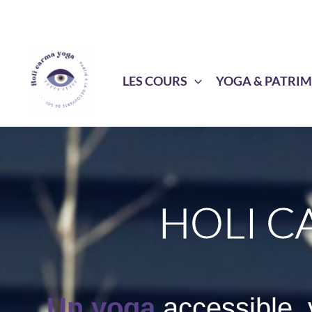
Aller
au
contenu
LES COURS
YOGA & PATRI
HOLI C
Un yoga
accessible, 