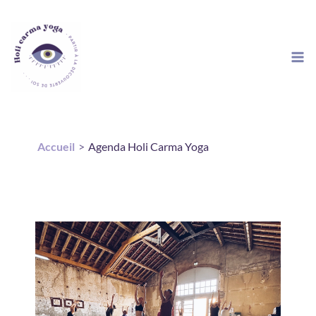
Aller
au
contenu
Accueil
Agenda Holi Carma Yoga
Évènements - lundi 13
Juil 26