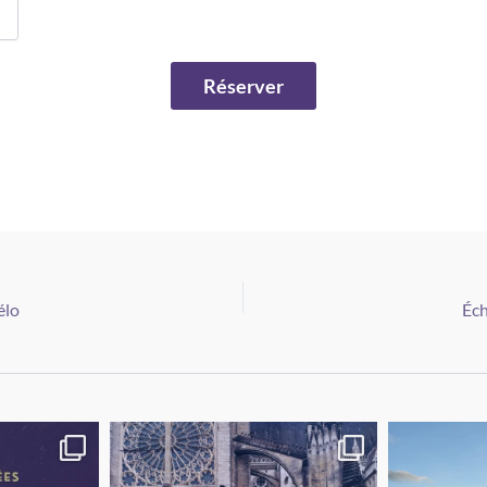
élo
Éch