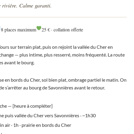
 rivière. Calme garanti.
8 places maximum
25 € · collation offerte
urs sur terrain plat, puis on rejoint la vallée du Cher en
change — plus intime, plus resserré, moins fréquenté. La route
es avant le bourg.
e en bords du Cher, sol bien plat, ombrage partiel le matin. On
de s’arrêter au bourg de Savonnières avant le retour.
che — [heure à compléter]
che puis vallée du Cher vers Savonnières · ~1h30
n air · 1h · prairie en bords du Cher