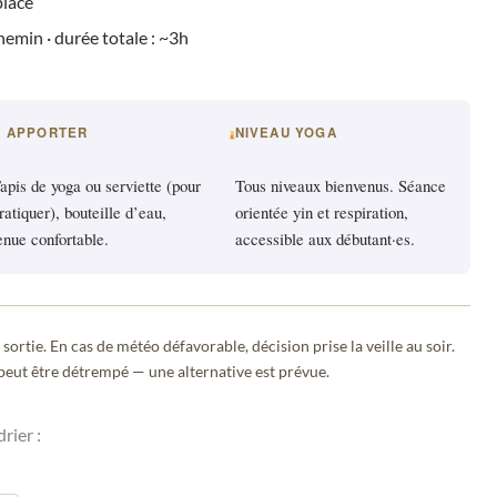
place
emin · durée totale : ~3h
À APPORTER
NIVEAU YOGA
apis de yoga ou serviette (pour
Tous niveaux bienvenus. Séance
ratiquer), bouteille d’eau,
orientée yin et respiration,
enue confortable.
accessible aux débutant·es.
sortie. En cas de météo défavorable, décision prise la veille au soir.
e peut être détrempé — une alternative est prévue.
rier :