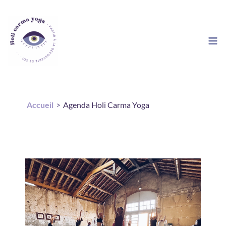
Aller
au
contenu
Accueil
Agenda Holi Carma Yoga
Évènements - lundi 27
Juil 26