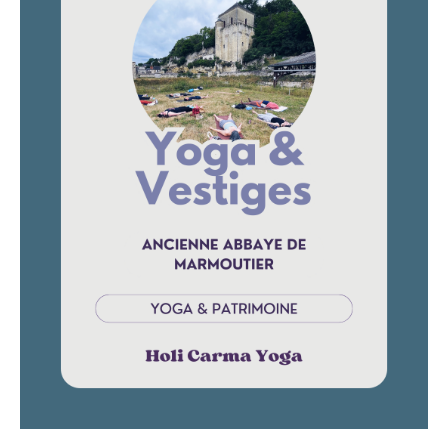
Vestiges
-
Abbaye
de
Marmoutier