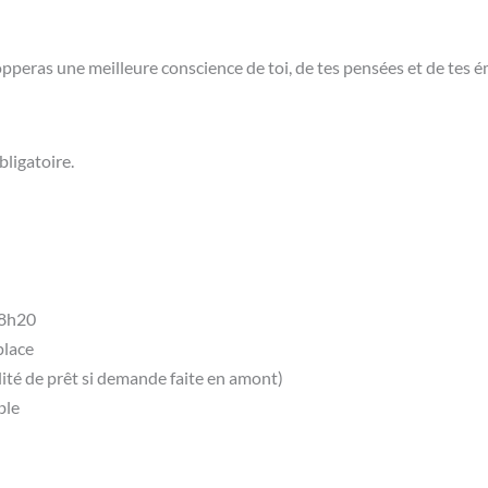
opperas une meilleure conscience de toi, de tes pensées et de tes 
bligatoire.
 18h20
place
lité de prêt si demande faite en amont)
ble