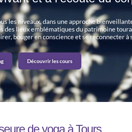
us les niveaux, dans une approche bienveillant
ns des lieux emblématiques du patrimoine tour
irer, bouger en conscience et se reconnecter à s
ng
Découvrir les cours
seure de yoga à Tours