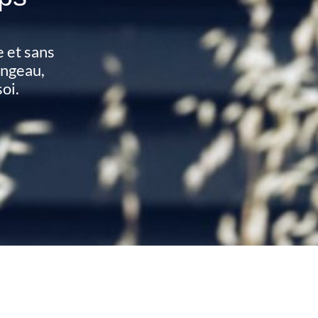
e et sans
angeau,
oi.