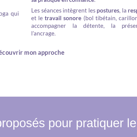
Les séances intègrent les
postures
, la
res
oga qui
et le
travail sonore
(bol tibétain, carillo
accompagner la détente, la prése
l’ancrage.
couvrir mon approche
roposés pour pratiquer l