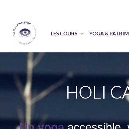
Aller
au
contenu
LES COURS
YOGA & PATRI
HOLI C
Un yoga
accessible, 