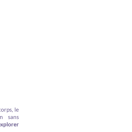
orps, le
on sans
explorer