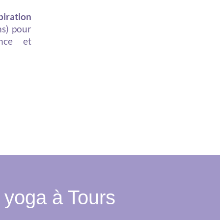
piration
ns) pour
nce et
e yoga à Tours