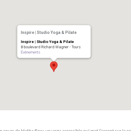
Inspire | Studio Yoga & Pilate
Inspire | Studio Yoga & Pilate
8 boulevard Richard Wagner - Tours
Évènements
n cours de Hatha flow, un yoga accessible qui met l’accent sur la r