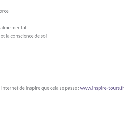
force
 calme mental
t la conscience de soi
e internet de Inspire que cela se passe :
www.inspire-tours.fr