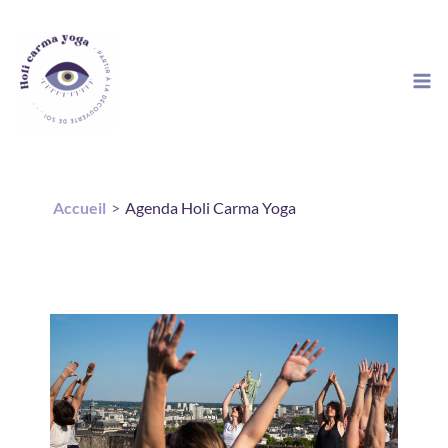
Aller
au
contenu
Accueil
Agenda Holi Carma Yoga
Évènements - samedi 13
Juin 26