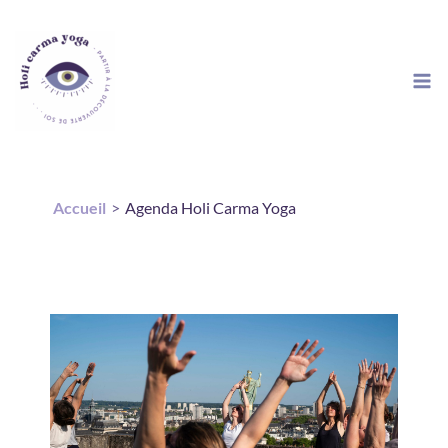
Aller
au
contenu
Accueil
Agenda Holi Carma Yoga
Évènements - samedi 6
Juin 26